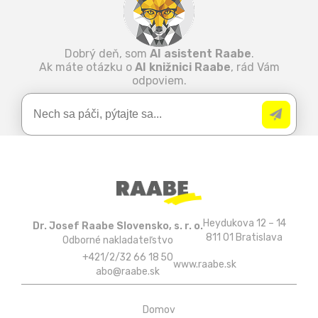
Dobrý deň, som
AI asistent Raabe
.
Ak máte otázku o
AI knižnici Raabe
, rád Vám
odpoviem.
Heydukova 12 – 14
Dr. Josef Raabe Slovensko, s. r. o.
811 01 Bratislava
Odborné nakladateľstvo
+421/2/32 66 18 50
www.raabe.sk
abo@raabe.sk
Domov