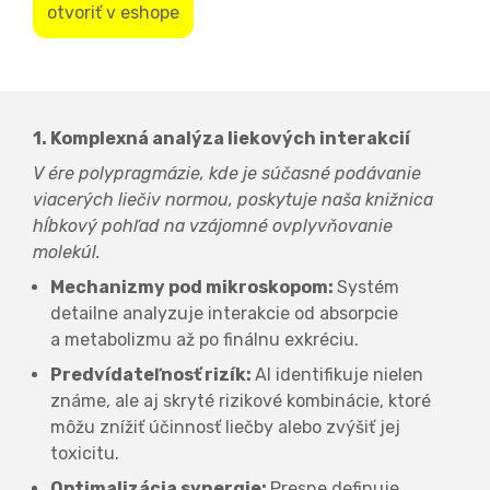
otvoriť v eshope
1. Komplexná analýza liekových interakcií
V ére polypragmázie, kde je súčasné podávanie
viacerých liečiv normou, poskytuje naša knižnica
hĺbkový pohľad na vzájomné ovplyvňovanie
molekúl.
Mechanizmy pod mikroskopom:
Systém
detailne analyzuje interakcie od absorpcie
a metabolizmu až po finálnu exkréciu.
Predvídateľnosť rizík:
AI identifikuje nielen
známe, ale aj skryté rizikové kombinácie, ktoré
môžu znížiť účinnosť liečby alebo zvýšiť jej
toxicitu.
Optimalizácia synergie:
Presne definuje