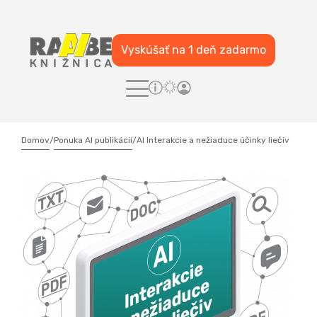
Vyskúšať na 1 deň zadarmo
Domov
/
Ponuka AI publikácií
/
AI Interakcie a nežiaduce účinky liečiv