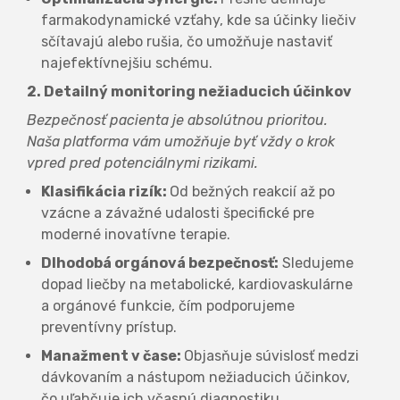
farmakodynamické vzťahy, kde sa účinky liečiv
sčítavajú alebo rušia, čo umožňuje nastaviť
najefektívnejšiu schému.
2. Detailný monitoring nežiaducich účinkov
Bezpečnosť pacienta je absolútnou prioritou.
Naša platforma vám umožňuje byť vždy o krok
vpred pred potenciálnymi rizikami.
Klasifikácia rizík:
Od bežných reakcií až po
vzácne a závažné udalosti špecifické pre
moderné inovatívne terapie.
Dlhodobá orgánová bezpečnosť:
Sledujeme
dopad liečby na metabolické, kardiovaskulárne
a orgánové funkcie, čím podporujeme
preventívny prístup.
Manažment v čase:
Objasňuje súvislosť medzi
dávkovaním a nástupom nežiaducich účinkov,
čo uľahčuje ich včasnú diagnostiku.