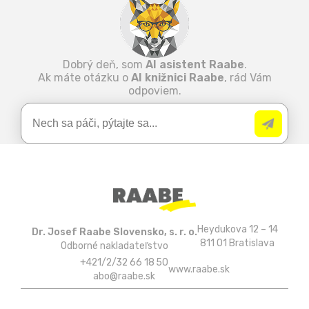
Dobrý deň, som
AI asistent Raabe
.
Ak máte otázku o
AI knižnici Raabe
, rád Vám
odpoviem.
Heydukova 12 – 14
Dr. Josef Raabe Slovensko, s. r. o.
811 01 Bratislava
Odborné nakladateľstvo
+421/2/32 66 18 50
www.raabe.sk
abo@raabe.sk