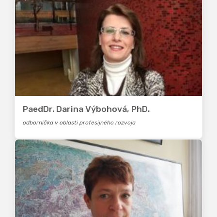
PaedDr. Darina Výbohová, PhD.
odborníčka v oblasti profesijného rozvoja