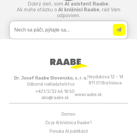
Dobrý deň, som
AI asistent Raabe
.
Ak máte otázku o
AI knižnici Raabe
, rád Vám
odpoviem.
Heydukova 12 – 14
Dr. Josef Raabe Slovensko, s. r. o.
811 01 Bratislava
Odborné nakladateľstvo
+421/2/32 66 18 50
www.raabe.sk
abo@raabe.sk
Domov
Čo je AI knižnica Raabe?
Ponuka AI publikácií