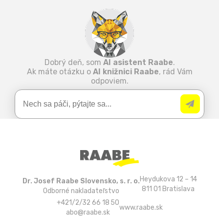
Dobrý deň, som
AI asistent Raabe
.
Ak máte otázku o
AI knižnici Raabe
, rád Vám
odpoviem.
Heydukova 12 – 14
Dr. Josef Raabe Slovensko, s. r. o.
811 01 Bratislava
Odborné nakladateľstvo
+421/2/32 66 18 50
www.raabe.sk
abo@raabe.sk