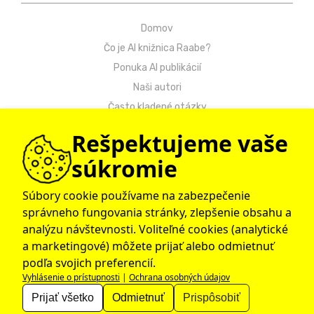
Domov
Čo je AI knižnica Raabe?
Ponuka AI publikácií
Naši autori
Často kladené otázky
Kontakt
Rešpektujeme vaše
Návody
súkromie
Ochrana osobných údajov
Obchodné podmienky
Súbory cookie používame na zabezpečenie
správneho fungovania stránky, zlepšenie obsahu a
© 2009 – 2026 Raabe Slovensko
analýzu návštevnosti. Voliteľné cookies (analytické
a marketingové) môžete prijať alebo odmietnuť
podľa svojich preferencií.
Vyhlásenie o prístupnosti
|
Ochrana osobných údajov
Dr. Josef Raabe Slovensko, s.r.o., člen medzinárodnej
skupiny Klett.
Prijať všetko
Odmietnuť
Prispôsobiť
…spoločne ku kvalitnému vzdelávaniu…