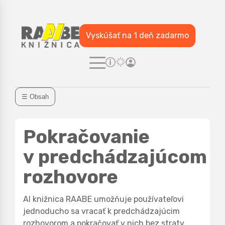
Vyskúšať na 1 deň zadarmo
☰ Obsah
Pokračovanie
v predchádzajúcom
rozhovore
AI knižnica RAABE umožňuje používateľovi
jednoducho sa vracať k predchádzajúcim
rozhovorom a pokračovať v nich bez straty