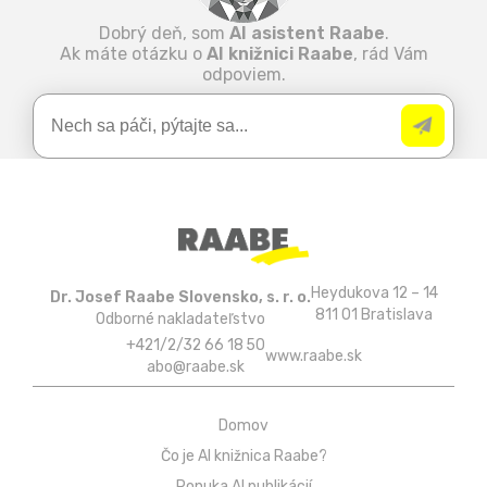
Dobrý deň, som
AI asistent Raabe
.
Ak máte otázku o
AI knižnici Raabe
, rád Vám
odpoviem.
Heydukova 12 – 14
Dr. Josef Raabe Slovensko, s. r. o.
811 01 Bratislava
Odborné nakladateľstvo
+421/2/32 66 18 50
www.raabe.sk
abo@raabe.sk
Domov
Čo je AI knižnica Raabe?
Ponuka AI publikácií