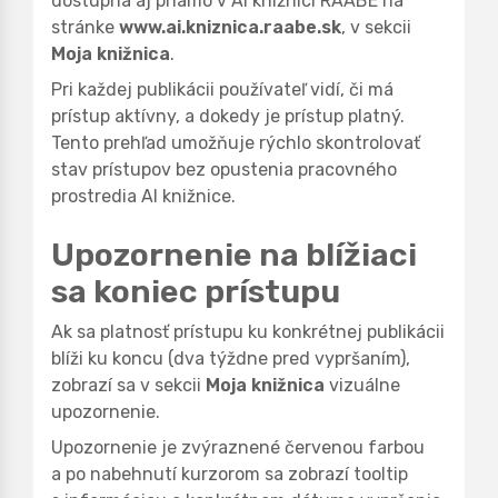
dostupná aj priamo v AI knižnici RAABE na
stránke
www.ai.kniznica.raabe.sk
, v sekcii
Moja knižnica
.
Pri každej publikácii používateľ vidí, či má
prístup aktívny, a dokedy je prístup platný.
Tento prehľad umožňuje rýchlo skontrolovať
stav prístupov bez opustenia pracovného
prostredia AI knižnice.
Upozornenie na blížiaci
sa koniec prístupu
Ak sa platnosť prístupu ku konkrétnej publikácii
blíži ku koncu (dva týždne pred vypršaním),
zobrazí sa v sekcii
Moja knižnica
vizuálne
upozornenie.
Upozornenie je zvýraznené červenou farbou
a po nabehnutí kurzorom sa zobrazí tooltip