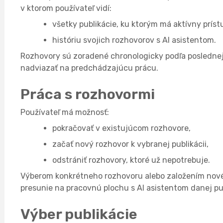
v ktorom používateľ vidí:
všetky publikácie, ku ktorým má aktívny príst
históriu svojich rozhovorov s AI asistentom.
Rozhovory sú zoradené chronologicky podľa poslednej
nadviazať na predchádzajúcu prácu.
Práca s rozhovormi
Používateľ má možnosť:
pokračovať v existujúcom rozhovore,
začať nový rozhovor k vybranej publikácii,
odstrániť rozhovory, ktoré už nepotrebuje.
Výberom konkrétneho rozhovoru alebo založením nové
presunie na pracovnú plochu s AI asistentom danej pub
Výber publikácie