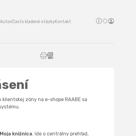
Autori
Často kladené otázky
Kontakt
ásení
m klientskej zóny na e-shope RAABE sa
 systému.
Moja knižnica
. Ide o centrálny prehľad,