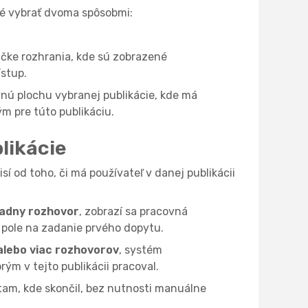
žné vybrať dvoma spôsobmi:
čke rozhrania, kde sú zobrazené
ístup.
vnú plochu vybranej publikácie, kde má
ým pre túto publikáciu.
likácie
sí od toho, či má používateľ v danej publikácii
iadny rozhovor
, zobrazí sa pracovná
é pole na zadanie prvého dopytu.
alebo viac rozhovorov
, systém
orým v tejto publikácii pracoval.
am, kde skončil, bez nutnosti manuálne