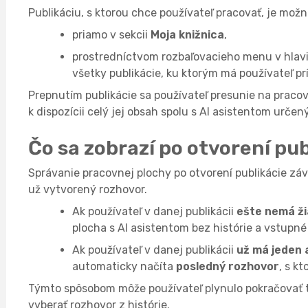
Publikáciu, s ktorou chce používateľ pracovať, je mo
priamo v sekcii
Moja knižnica
,
prostredníctvom rozbaľovacieho menu v hlavi
všetky publikácie, ku ktorým má používateľ pr
Prepnutím publikácie sa používateľ presunie na praco
k dispozícii celý jej obsah spolu s AI asistentom určen
Čo sa zobrazí po otvorení pub
Správanie pracovnej plochy po otvorení publikácie závi
už vytvorený rozhovor.
Ak používateľ v danej publikácii
ešte nemá ž
plocha s AI asistentom bez histórie a vstupn
Ak používateľ v danej publikácii
už má jeden 
automaticky načíta
posledný rozhovor
, s kt
Týmto spôsobom môže používateľ plynulo pokračovať t
vyberať rozhovor z histórie.