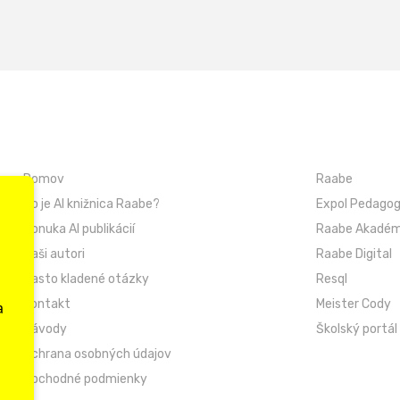
Domov
Raabe
Čo je AI knižnica Raabe?
Expol Pedagog
Ponuka AI publikácií
Raabe Akadém
Naši autori
Raabe Digital
Často kladené otázky
Resql
Kontakt
Meister Cody
a
Návody
Školský portál
Ochrana osobných údajov
Obchodné podmienky