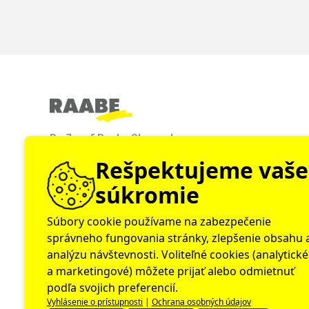
Dr. Josef Raabe Slovensko, s. r. o.
Odborné nakladateľstvo
Rešpektujeme vaše
Heydukova 12 – 14
811 01 Bratislava
súkromie
+421/2/32 66 18 50
abo@raabe.sk
Súbory cookie používame na zabezpečenie
správneho fungovania stránky, zlepšenie obsahu 
www.raabe.sk
analýzu návštevnosti. Voliteľné cookies (analytické
a marketingové) môžete prijať alebo odmietnuť
podľa svojich preferencií.
Vyhlásenie o prístupnosti
|
Ochrana osobných údajov