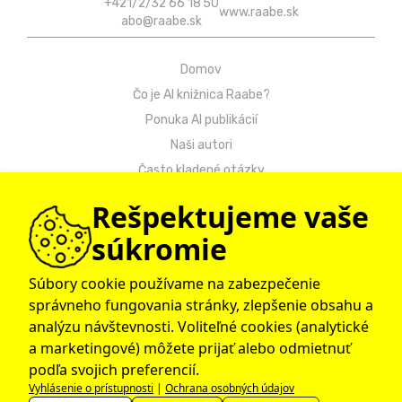
+421/2/32 66 18 50
www.raabe.sk
abo@raabe.sk
Domov
Čo je AI knižnica Raabe?
Ponuka AI publikácií
Naši autori
Často kladené otázky
Kontakt
Rešpektujeme vaše
Návody
súkromie
Ochrana osobných údajov
Obchodné podmienky
Súbory cookie používame na zabezpečenie
správneho fungovania stránky, zlepšenie obsahu a
© 2009 – 2026 Raabe Slovensko
analýzu návštevnosti. Voliteľné cookies (analytické
a marketingové) môžete prijať alebo odmietnuť
podľa svojich preferencií.
Vyhlásenie o prístupnosti
|
Ochrana osobných údajov
Dr. Josef Raabe Slovensko, s.r.o., člen medzinárodnej