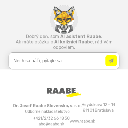
Dobrý deň, som
AI asistent Raabe
.
Ak máte otázku o
AI knižnici Raabe
, rád Vám
odpoviem.
Heydukova 12 – 14
Dr. Josef Raabe Slovensko, s. r. o.
811 01 Bratislava
Odborné nakladateľstvo
+421/2/32 66 18 50
www.raabe.sk
abo@raabe.sk