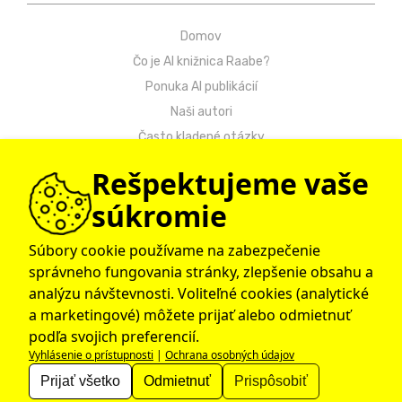
Domov
Čo je AI knižnica Raabe?
Ponuka AI publikácií
Naši autori
Často kladené otázky
Kontakt
Rešpektujeme vaše
Návody
súkromie
Ochrana osobných údajov
Obchodné podmienky
Súbory cookie používame na zabezpečenie
správneho fungovania stránky, zlepšenie obsahu a
© 2009 – 2026 Raabe Slovensko
analýzu návštevnosti. Voliteľné cookies (analytické
a marketingové) môžete prijať alebo odmietnuť
podľa svojich preferencií.
Vyhlásenie o prístupnosti
|
Ochrana osobných údajov
Dr. Josef Raabe Slovensko, s.r.o., člen medzinárodnej
skupiny Klett.
Prijať všetko
Odmietnuť
Prispôsobiť
…spoločne ku kvalitnému vzdelávaniu…