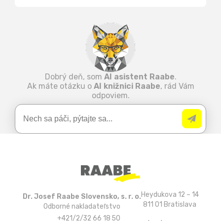
Dobrý deň, som
AI asistent Raabe
.
Ak máte otázku o
AI knižnici Raabe
, rád Vám
odpoviem.
Heydukova 12 – 14
Dr. Josef Raabe Slovensko, s. r. o.
811 01 Bratislava
Odborné nakladateľstvo
+421/2/32 66 18 50