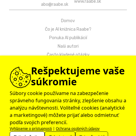
www.raabe.sk
abo@raabe.sk
Domov
Čo je AI knižnica Raabe?
Ponuka AI publikácií
Naši autori
Často kladené otázky
Kontakt
Rešpektujeme vaše
Návody
súkromie
Ochrana osobných údajov
Obchodné podmienky
Súbory cookie používame na zabezpečenie
správneho fungovania stránky, zlepšenie obsahu a
© 2009 – 2026 Raabe Slovensko
analýzu návštevnosti. Voliteľné cookies (analytické
a marketingové) môžete prijať alebo odmietnuť
podľa svojich preferencií.
Vyhlásenie o prístupnosti
|
Ochrana osobných údajov
Dr. Josef Raabe Slovensko, s.r.o., člen medzinárodnej
skupiny Klett.