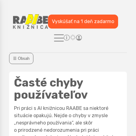
Vyskúšať na 1 deň zadarmo
☰ Obsah
Časté chyby
používateľov
Pri práci s AI knižnicou RAABE sa niektoré
situácie opakujú. Nejde o chyby v zmysle
„nesprávneho používania“, ale skôr
o prirodzené nedorozumenia pri práci