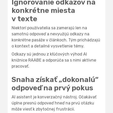
Ignorovanie odkazov na
konkrétne miesta
v texte
Niektorí používatelia sa zamerajú len na
samotnú odpoveď a nevyužijú odkazy na
konkrétne pasáže v článkoch. Tým prichádzajú
o kontext a detailné vysvetlenie témy.
Odkazy sú jednou z kľúčových výhod AI
knižnice RAABE a odporúča sa s nimi aktívne
pracovať.
Snaha získať „dokonalú“
odpoveď na prvý pokus
AI asistent je konverzačný nástroj. Očakávať
úplne presnú odpoveď hneď na prvú otázku
môže viesť k zbytočnej frustrácii.