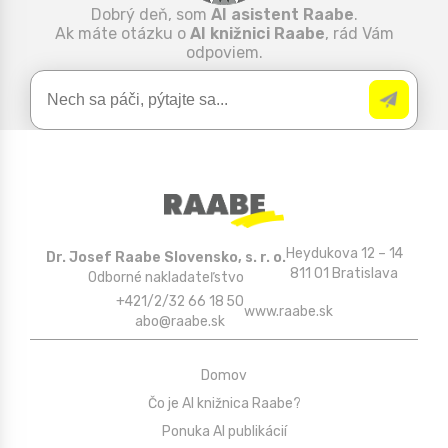
Dobrý deň, som
AI asistent Raabe
.
Ak máte otázku o
AI knižnici Raabe
, rád Vám
odpoviem.
Heydukova 12 – 14
Dr. Josef Raabe Slovensko, s. r. o.
811 01 Bratislava
Odborné nakladateľstvo
+421/2/32 66 18 50
www.raabe.sk
abo@raabe.sk
Domov
Čo je AI knižnica Raabe?
Ponuka AI publikácií